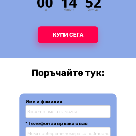
00
14
51
Час
Минути
Секунди
КУПИ СЕГА
Поръчайте тук:
Име и фамилия
*Телефон за връзка с вас