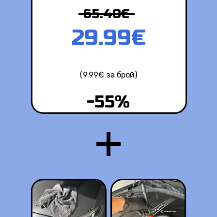
65.40€
29.99€
(9.99€ за брой)
-55%