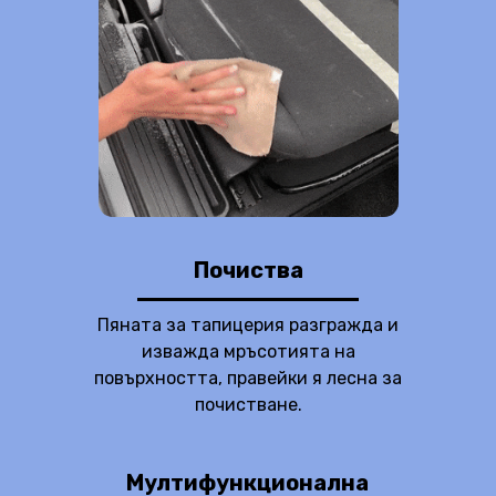
Почиства
Пяната за тапицерия разгражда и
изважда мръсотията на
повърхността, правейки я лесна за
почистване.
Мултифункционална