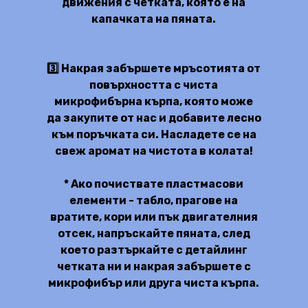
движения с четката, която е на
капачката на пяната.
3️⃣ Накрая забършете мръсотията от
повърхността с чиста
микрофибърна кърпа, която може
да закупите от нас и добавите лесно
към поръчката си. Насладете се на
свеж аромат на чистота в колата!
* Ако почиствате пластмасови
елементи - табло, прагове на
вратите, кори или пък двигателния
отсек, напръскайте пяната, след
което разтъркайте с детайлинг
четката ни и накрая забършете с
микрофибър или друга чиста кърпа.