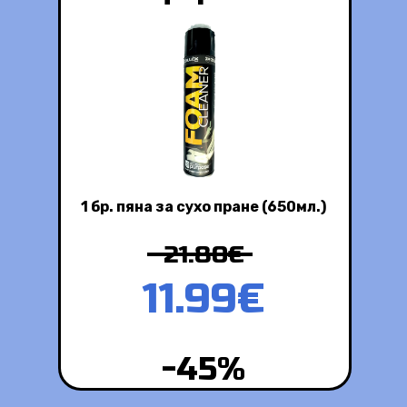
1 бр. пяна за сухо пране (650мл.)
21.80€
11.99€
-45%