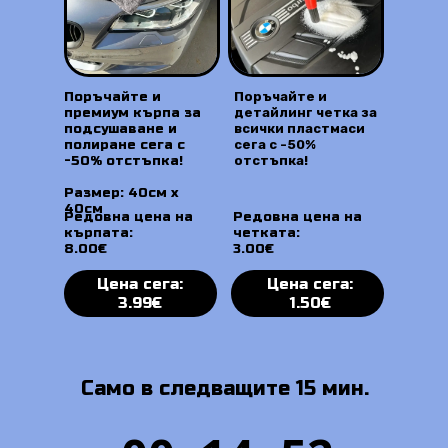
Поръчайте и
Поръчайте и
премиум кърпа за
детайлинг четка за
подсушаване и
всички пластмаси
полиране сега с
сега с -50%
-50% отстъпка!
отстъпка!
Размер: 40см х
40см
Редовна цена на
Редовна цена на
кърпата:
четката:
8.00€
3.00€
Цена сега:
Цена сега:
3.99€
1.50€
Само в следващите 15 мин.