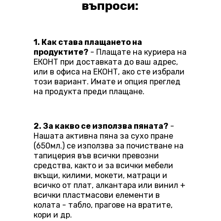
въпроси:
1. Как става плащането на
продуктите?
- Плащате на куриера на
ЕКОНТ при доставката до ваш адрес,
или в офиса на ЕКОНТ, ако сте избрали
този вариант. Имате и опция преглед
на продукта преди плащане.
2. За какво се използва пяната?
-
Нашата активна пяна за сухо пране
(650мл.) се използва за почистване на
тапицерия във всички превозни
средства, както и за всички мебели
вкъщи, килими, мокети, матраци и
всичко от плат, алкантара или винил +
всички пластмасови елементи в
колата - табло, прагове на вратите,
кори и др.