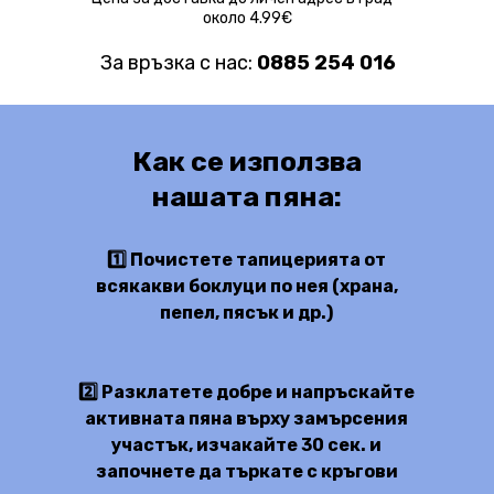
около 4.99€
За връзка с нас:
0885 254 016
Как се използва
нашата пяна:
1️⃣ Почистете тапицерията от
всякакви боклуци по нея (храна,
пепел, пясък и др.)
2️⃣ Разклатете добре и напръскайте
активната пяна върху замърсения
участък, изчакайте 30 сек. и
започнете да търкате с кръгови