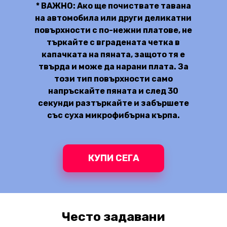
* ВАЖНО: Ако ще почиствате тавана
на автомобила или други деликатни
повърхности с по-нежни платове, не
търкайте с вградената четка в
капачката на пяната, защото тя е
твърда и може да нарани плата. За
този тип повърхности само
напръскайте пяната и след 30
секунди разтъркайте и забършете
със суха микрофибърна кърпа.
КУПИ СЕГА
Често задавани