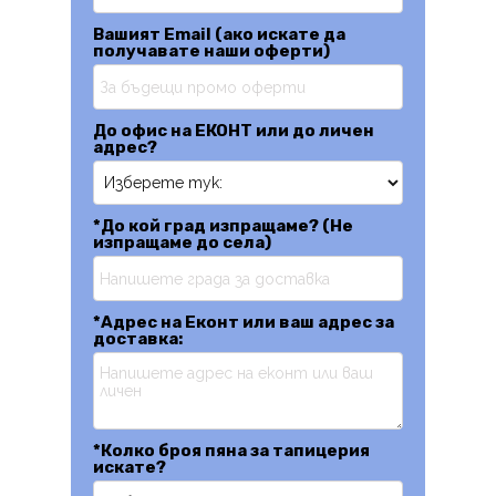
Вашият Email (ако искате да
получавате наши оферти)
До офис на ЕКОНТ или до личен
адрес?
*До кой град изпращаме? (Не
изпращаме до села)
*Адрес на Еконт или ваш адрес за
доставка:
*Колко броя пяна за тапицерия
искате?