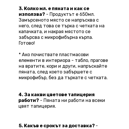
3. Колко мл. е пяната и как се
използва?
- Продуктът е 650мл.
Замърсеното място се напръсква с
него, след това се търка с четката на
капачката, и накрая мястото се
забърсва с микрофибърна кърпа.
Готово!
* Ако почиствате пластмасови
елементи в интериора - табло, прагове
на вратите, кори и други, напръскайте
пяната, след което забършете с
микрофибър, без да търкате с четката.
4. За какви цветове тапицерия
работи?
- Пяната ни работи на всеки
цвят тапицерия.
5. Какъв е срокът за доставка?
-